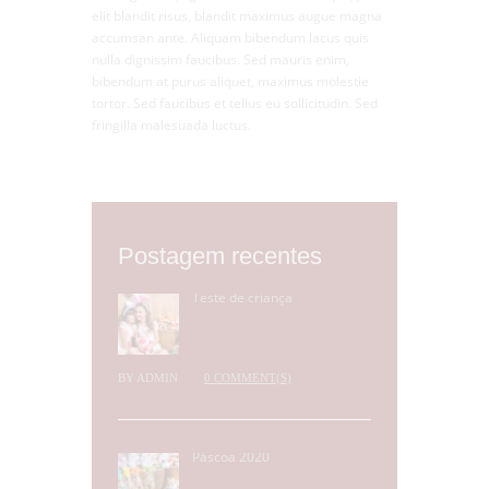
elit blandit risus, blandit maximus augue magna
accumsan ante. Aliquam bibendum lacus quis
nulla dignissim faucibus. Sed mauris enim,
bibendum at purus aliquet, maximus molestie
tortor. Sed faucibus et tellus eu sollicitudin. Sed
fringilla malesuada luctus.
Postagem recentes
Teste de criança
BY
ADMIN
0 COMMENT(S)
Páscoa 2020