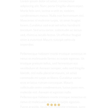
Lorem ipsum dolor sit amet, consectetur
adipiscing elit. Nunc porta fringilla ullamcorper.
Morbi felis orci, lacinia a velit et, sodales
condimentum metus. Nulla non fermentum nisl.
Maecenas id molestie turpis, sit amet feugiat
lorem. Curabitur sed erat vel tellus hendrerit
tincidunt. Sed arcu tortor, sollicitudin ac lectus
sed, rhoncus iaculis lectus. Ut efficitur feugiat
enim a euismod. Mauris suscipit vehicula
imperdiet.
Pellentesque habitant morbi tristique senectus et
netus et malesuada fames ac turpis egestas. Ut
tristique pretium tellus, sed fermentum est
vestibulum id. Aenean semper, odio sed fringilla
blandit, nisl nulla placerat mauris, sit amet
commodo mi turpis at libero. Curabitur varius
eros et lacus rutrum consequat. Mauris
sollicitudin enim condimentum, luctus justo non,
molestie nisl. Aenean et egestas nulla.
Pellentesque habitant morbi tristique senectus et
netus et malesuada fames ac turpis egestas.
Fusce gravida, ligula non molestie tristique, justo