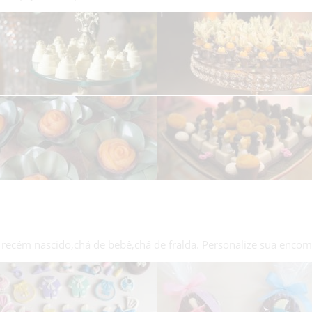
 recém nascido,chá de bebê,chá de fralda. Personalize sua enco