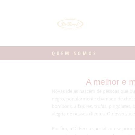
QUEM SOMOS
A melhor e m
Novas idéias nascem de pessoas que bus
negro, popularmente chamado de chocol
bombons, alfajores, trufas, pingolates
alegria de nossos clientes. O nosso suce
Por fim, a Di Ferri especializou-se pr