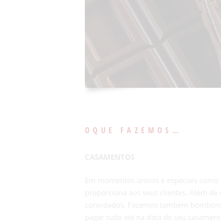
OQUE FAZEMOS…
CASAMENTOS
Em momentos únicos e especiais como 
proporciona aos seus clientes. Além de
convidados. Fazemos também bombons,pão
pagar tudo até na data do seu casament