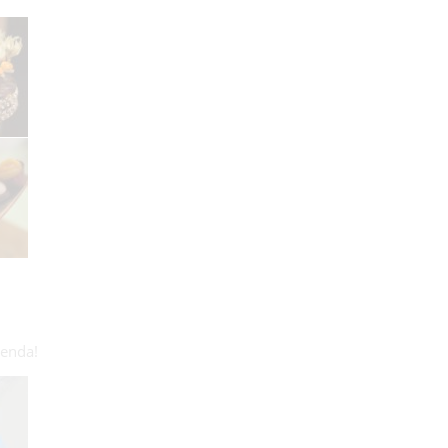
menda!