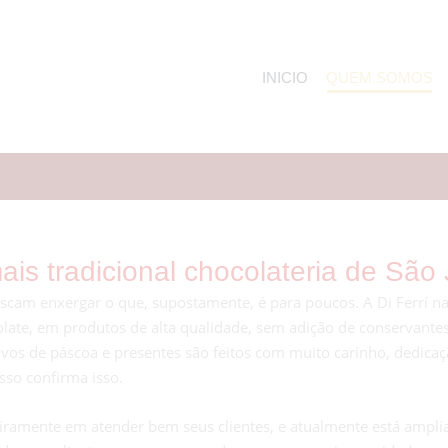
INICIO
QUEM SOMOS
ais tradicional chocolateria de São 
cam enxergar o que, supostamente, é para poucos. A Di Ferrí n
ate, em produtos de alta qualidade, sem adição de conservantes
, ovos de páscoa e presentes são feitos com muito carinho, dedic
sso confirma isso.
imeiramente em atender bem seus clientes, e atualmente está ampl