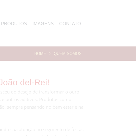
PRODUTOS
IMAGENS
CONTATO
HOME
QUEM SOMOS
João del-Rei!
asceu do desejo de transformar o ouro
 e outros aditivos. Produtos como
ação, sempre pensando no bem estar e na
iando sua atuação no segmento de festas