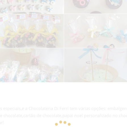
especiais,e a Chocolateria Di Ferrí tem várias opções: embalgen
chocolate,cartão de chocolate,papai noel personalizado no choco
r!