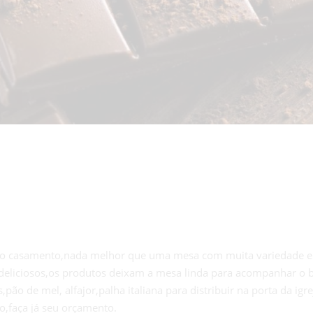
o casamento,nada melhor que uma mesa com muita variedade em
 deliciosos,os produtos deixam a mesa linda para acompanhar o b
 de mel, alfajor,palha italiana para distribuir na porta da igr
o,faça já seu orçamento.