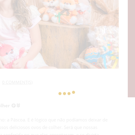
0 COMMENT(S)
lher 😋🐰
no: a Páscoa. E é lógico que não podíamos deixar de
ssos deliciosos ovos de colher. Será que nossas
 conferida no que elas aprontaram, e se divirta