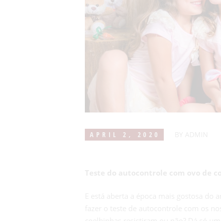
APRIL 2, 2020
BY
ADMIN
Teste do autocontrole com ovo de co
E está aberta a época mais gostosa do a
fazer o teste de autocontrole com os no
coelhinhas resistiram ou não? Dá só uma