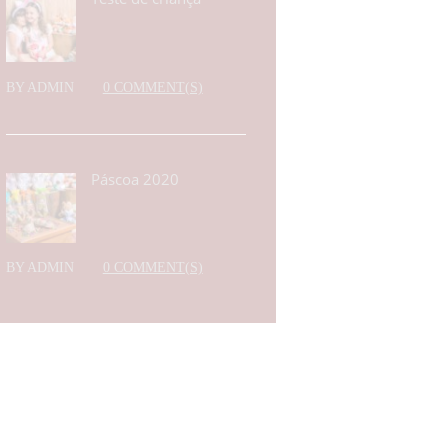
BY
ADMIN
0 COMMENT(S)
Páscoa 2020
BY
ADMIN
0 COMMENT(S)