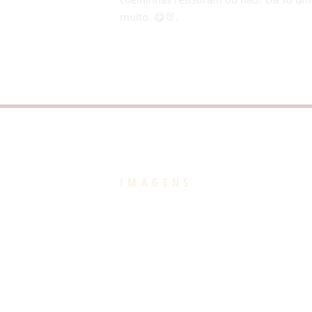
muito. 😋🐰.
IMAGENS